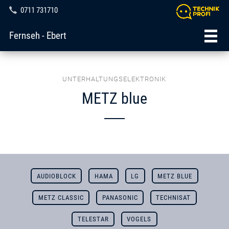
0711 731710
Fernseh - Ebert
UNTERHALTUNGSELEKTRONIK
METZ blue
AUDIOBLOCK
HAMA
LG
METZ BLUE
METZ CLASSIC
PANASONIC
TECHNISAT
TELESTAR
VOGELS